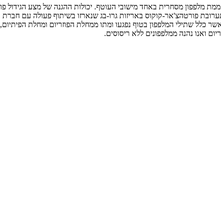
מת מלפפון מסחרית באחד מישובי העוטף. יכולות ההגנה של מצע הגידול פו
בתערובת פורטהצ'אר-קוקוס באריזות גרו-בג שנארזו בשיתוף פעולה עם חברת
לל שתילי המלפפון בטוף נפגעו ומתו ממחלת הפוזריום ומחלת הפיתיום, בע
ם ואנו נהנה ממלפפונים ללא ריסוסים.