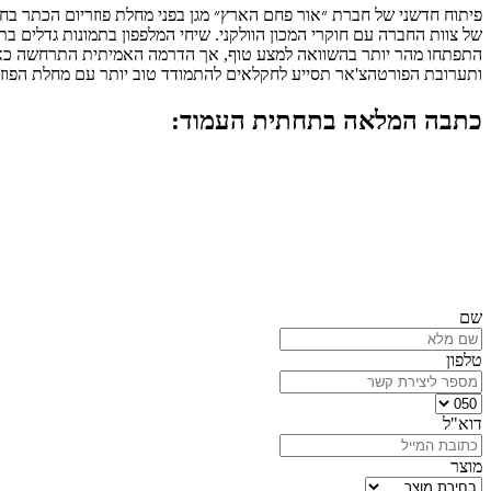
פיתוח חדשני של חברת ״אור פחם הארץ״ מגן בפני מחלת פוזריום הכתר בחמ
של צוות החברה עם חוקרי המכון הוולקני. שיחי המלפפון בתמונות גדלים 
התפתחו מהר יותר בהשוואה למצע טוף, אך הדרמה האמיתית התרחשה כאשר כ
ותערובת הפורטהצ'אר תסייע לחקלאים להתמודד טוב יותר עם מחלת הפוזריו
כתבה המלאה בתחתית העמוד:
רוצה לקדם עתיד בטוח לעסק ולסביבה?
נשמח להתאים לך את הפתרונות הטובים ביותר.
שם
טלפון
דוא"ל
מוצר