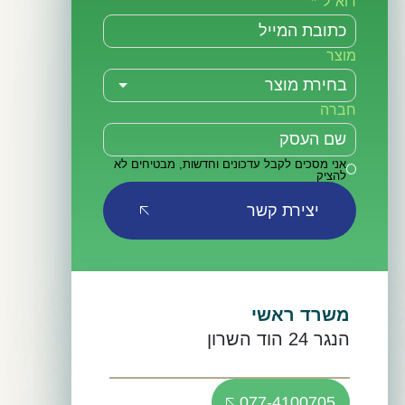
דוא"ל
מוצר
חברה
אני מסכים לקבל עדכונים וחדשות, מבטיחים לא
להציק
יצירת קשר
משרד ראשי
הנגר 24 הוד השרון
077-4100705