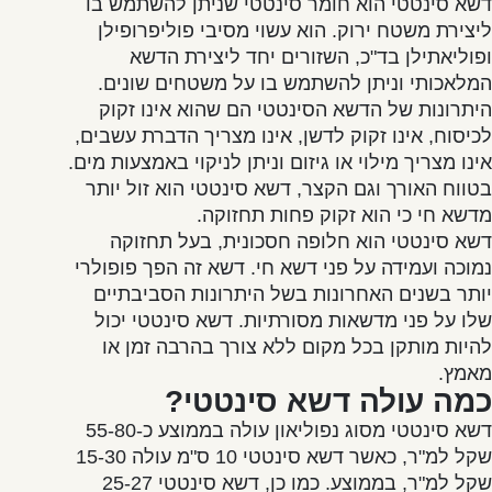
דשא סינטטי הוא חומר סינטטי שניתן להשתמש בו
ליצירת משטח ירוק. הוא עשוי מסיבי פוליפרופילן
ופוליאתילן בד"כ, השזורים יחד ליצירת הדשא
המלאכותי וניתן להשתמש בו על משטחים שונים.
היתרונות של הדשא הסינטטי הם שהוא אינו זקוק
לכיסוח, אינו זקוק לדשן, אינו מצריך הדברת עשבים,
אינו מצריך מילוי או גיזום וניתן לניקוי באמצעות מים.
בטווח האורך וגם הקצר, דשא סינטטי הוא זול יותר
מדשא חי כי הוא זקוק פחות תחזוקה.
דשא סינטטי הוא חלופה חסכונית, בעל תחזוקה
נמוכה ועמידה על פני דשא חי. דשא זה הפך פופולרי
יותר בשנים האחרונות בשל היתרונות הסביבתיים
שלו על פני מדשאות מסורתיות. דשא סינטטי יכול
להיות מותקן בכל מקום ללא צורך בהרבה זמן או
מאמץ.
כמה עולה דשא סינטטי?
דשא סינטטי מסוג נפוליאון עולה בממוצע כ-55-80
שקל למ"ר, כאשר דשא סינטטי 10 ס"מ עולה 15-30
שקל למ"ר, בממוצע. כמו כן, דשא סינטטי 25-27