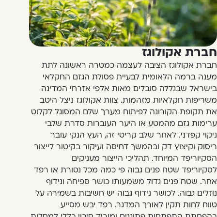
חברת אקולוגז
חברת אקולוגז הציבה לעצמה כמטרה ראשונה לתת
מענה ברמה הלאומית לבעיית פסולת הגזם החקלאי
בישראל שבגללה סובלים מאות אלפי אזרחי המדינה
משריפות חקלאיות מזהמות. צוות אקולוגז ניצל היטב
את תקופת הקורונה לפיתוח מערך שלם המסוגל לקלוט
ערימות גזם מהמטע או היער העוברות סדרת שלבי
ניקוי קפדני. לאחר שלב קריטי זה, העץ הנקי עובר
ריסוק וקיצוץ דק ובהמשך דחיסה ועיקור בקיטור לייצור
הסקיוריפד המיוחד. תהליכי הייצור מעניקים
לסקיוריפד שטח פנים גבוה פי כמה מכל נסורת או רפד
אחר. שטח פנים גדול משמעותו כושר ספיחה ונידוף
נוזלים גבוה. לכושר נידוף גבוה יש חשיבות בשמירה על
טווח לחות תקין לאורך המדגר. רפד יבש מסייע