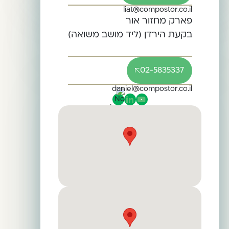
liat@compostor.co.il
פארק מחזור אור
בקעת הירדן (ליד מושב משואה)
02-5835337
daniel@compostor.co.il