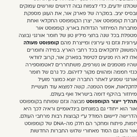
שכולנו יודעים, כדי לצמוח גבוה דרושים שורשים עמוקים
ובסיס יציב. במקרה של פארק אור, את העוגן מספקת
חברת קומפוסט אור, יצרן הקומפוסט החקלאי ואחת
מחברות המיחזור הגדולות בארץ. קומפוסט אור
מטפלת בכל שנה בחצי מיליון טון של חומר אורגני (בוצה
עירונית וגזם נוי עירוני) ומייצרת מהם
קומפוסט מעולה
המשווק לחקלאים בכל רחבי הארץ. במידה וחומרים
אלו לא היו מגיעים לטיפול בפארק אור, קרוב לוודאי
שהיו מוטמנים או נשרפים, משתחררים לאטמוספירה
כגזי חממה ומהווים מקור לזיהום. כל גרם של חומר
אורגני שמגיע לאתר החברה יוצא כמוצר מועיל
לחקלאות, אפס הטמנה. קשה למצוא עוד תעשיית
מיחזור בהיקף דומה בישראל ואף בעולם.
תהליך ייצור הקומפוסט
מבוצה וגזם שפותח בקומפוסט
אור הוא ייחודי גם במונחים בינלאומיים וראיה לכך היא
הדרישה ליישום המודל ע"י קבוצות רבות מרחבי העולם.
יזמות, פיתוח ומחקר הם חלק מה-DNA של קומפוסט
אור והם גם הסוד מאחורי שלוש החברות החדשות