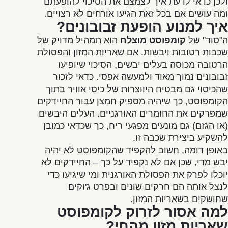
ולכן כדאי לדעת איך לצמצם את הסיכוי להופעתם
ומה עושים אם בכל זאת הגיעו אורחים לא רצויים.
איך למנוע הופעת זבובונים?
ה"סוד" של
קומפוסט מוצלח
הוא תמהיל מדויק של
שכבות רטובות ויבשות. אם שאריות המזון והפסולת
הרטובה מכוסה בעלים יבשים, הסיכוי שיופיעו
זבובונים נמוך מאוד ולמעשה אפסי. כדאי לזכור
שהכיסוי גם מבטיח היווצרות של כיסי אוויר בתוך
הקומפוסט, כך שיהיה מספיק חמצן עבור החיידקים
שמפרקים את החומרים האורגניים. העלים היבשים
(או הגזם) גם מונעים מפגעי ריח, כך שכדאי כמובן
להשקיע ביצירת שכבה זו.
באופן דומה, חשוב להקפיד שהקומפוסט לא יהיה
יבש מדי, שכן אם לא נקפיד על כך – החיידקים לא
יוכלו לפרק את הפסולת האורגנית ומי שיגיעו כדי
לנצל אותה הם חרקים שונים ובפרט ג'וקים
שחושקים בשאריות המזון.
למה אסור לזרוק לקומפוסט
שאריות מזון מהחי?