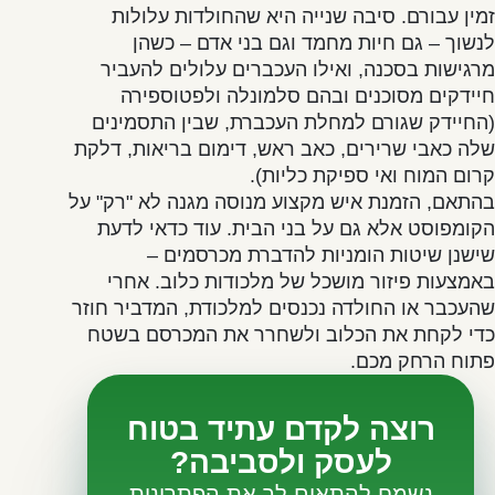
זמין עבורם. סיבה שנייה היא שהחולדות עלולות
לנשוך – גם חיות מחמד וגם בני אדם – כשהן
מרגישות בסכנה, ואילו העכברים עלולים להעביר
חיידקים מסוכנים ובהם סלמונלה ולפטוספירה
(החיידק שגורם למחלת העכברת, שבין התסמינים
שלה כאבי שרירים, כאב ראש, דימום בריאות, דלקת
קרום המוח ואי ספיקת כליות).
בהתאם, הזמנת איש מקצוע מנוסה מגנה לא "רק" על
הקומפוסט אלא גם על בני הבית. עוד כדאי לדעת
שישנן שיטות הומניות להדברת מכרסמים –
באמצעות פיזור מושכל של מלכודות כלוב. אחרי
שהעכבר או החולדה נכנסים למלכודת, המדביר חוזר
כדי לקחת את הכלוב ולשחרר את המכרסם בשטח
פתוח הרחק מכם.
רוצה לקדם עתיד בטוח
לעסק ולסביבה?
נשמח להתאים לך את הפתרונות