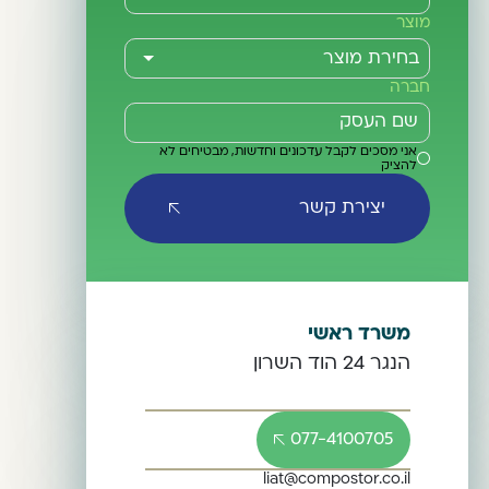
מוצר
חברה
אני מסכים לקבל עדכונים וחדשות, מבטיחים לא
להציק
יצירת קשר
משרד ראשי
הנגר 24 הוד השרון
077-4100705
liat@compostor.co.il